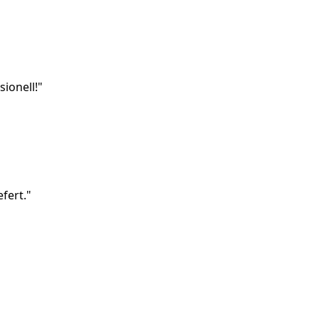
ionell!"
fert."