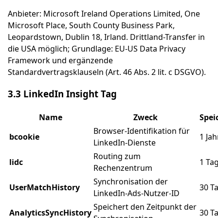
Anbieter: Microsoft Ireland Operations Limited, One
Microsoft Place, South County Business Park,
Leopardstown, Dublin 18, Irland. Drittland-Transfer in
die USA möglich; Grundlage: EU-US Data Privacy
Framework und ergänzende
Standardvertragsklauseln (Art. 46 Abs. 2 lit. c DSGVO).
3.3 LinkedIn Insight Tag
Name
Zweck
Spei
Browser-Identifikation für
bcookie
1 Jah
LinkedIn-Dienste
Routing zum
lidc
1 Ta
Rechenzentrum
Synchronisation der
UserMatchHistory
30 T
LinkedIn-Ads-Nutzer-ID
Speichert den Zeitpunkt der
AnalyticsSyncHistory
30 T