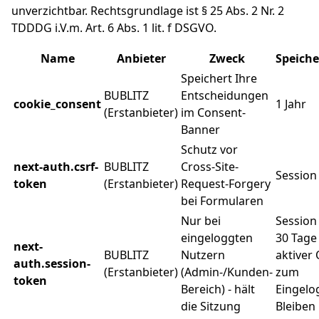
unverzichtbar. Rechtsgrundlage ist § 25 Abs. 2 Nr. 2
TDDDG i.V.m. Art. 6 Abs. 1 lit. f DSGVO.
Name
Anbieter
Zweck
Speich
Speichert Ihre
BUBLITZ
Entscheidungen
cookie_consent
1 Jahr
(Erstanbieter)
im Consent-
Banner
Schutz vor
next-auth.csrf-
BUBLITZ
Cross-Site-
Session
token
(Erstanbieter)
Request-Forgery
bei Formularen
Nur bei
Session
eingeloggten
30 Tage
next-
BUBLITZ
Nutzern
aktiver
auth.session-
(Erstanbieter)
(Admin-/Kunden-
zum
token
Bereich) - hält
Eingelo
die Sitzung
Bleiben