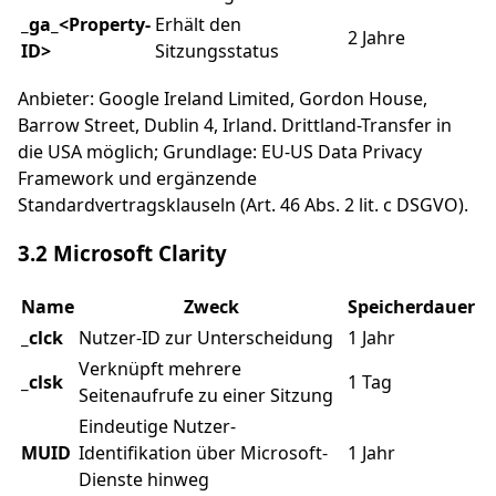
_ga_<Property-
Erhält den
2 Jahre
ID>
Sitzungsstatus
Anbieter: Google Ireland Limited, Gordon House,
Barrow Street, Dublin 4, Irland. Drittland-Transfer in
die USA möglich; Grundlage: EU-US Data Privacy
Framework und ergänzende
Standardvertragsklauseln (Art. 46 Abs. 2 lit. c DSGVO).
3.2 Microsoft Clarity
Name
Zweck
Speicherdauer
_clck
Nutzer-ID zur Unterscheidung
1 Jahr
Verknüpft mehrere
_clsk
1 Tag
Seitenaufrufe zu einer Sitzung
Eindeutige Nutzer-
MUID
Identifikation über Microsoft-
1 Jahr
Dienste hinweg